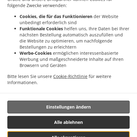
.
.
Salate Lieferservice Blaubeuren Gleißenburg
Salate Lieferservice Blaubeuren
folgende Zwecke verwenden:
.
.
Salate Lieferservice Ulm Donaustetten
Salate Lieferservice Ulm
Salate
Cookies, die für das Funktionieren
der Website
.
.
Lieferservice Schelklingen
Salate Lieferservice Laupheim Untersulmetingen
Salate
unbedingt erforderlich sind
.
.
Lieferservice Laupheim
Salate Lieferservice Hüttisheim Humlangen
Salate
Funktionale Cookies
helfen uns, Ihre Daten bei Ihrer
.
.
nächsten Bestellung automatisch auszufüllen und
Lieferservice Hüttisheim
Salate Lieferservice Staig Altheim
Salate Lieferservice
die Website zu optimieren, um nachfolgende
.
.
.
Staig Steinberg
Salate Lieferservice Staig Harthausen
Salate Lieferservice Staig
Bestellungen zu erleichtern
.
.
Salate Lieferservice Illerkirchberg Steinberg
Salate Lieferservice Illerkirchberg
Werbe-Cookies
ermöglichen interessenbasierte
.
Salate Lieferservice Schnürpflingen Ammerstetten
Salate Lieferservice
Werbung und maßgeschneiderte Inhalte auf Ihren
.
.
.
Browsern und Geräten
Schnürpflingen
Asiatisches Essen Lieferservice
Pizza Lieferservice
Kaffee
.
.
.
Lieferservice
Pasta Lieferservice
Indisches Essen Lieferservice
Italienisches Essen
Bitte lesen Sie unsere
Cookie-Richtlinie
für weitere
.
.
Lieferservice
North Indian Essen Lieferservice
Essen zum mitnehmen und zum
Informationen.
Liefern
Einstellungen ändern
Unterstützt von:
https://foodbooking-germany.de Web- und App Shop und
Alle ablehnen
Kassensysteme für Gastronomie